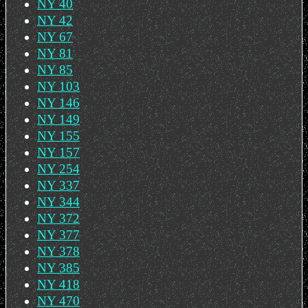
NY 40
NY 42
NY 67
NY 81
NY 85
NY 103
NY 146
NY 149
NY 155
NY 157
NY 254
NY 337
NY 344
NY 372
NY 377
NY 378
NY 385
NY 418
NY 470