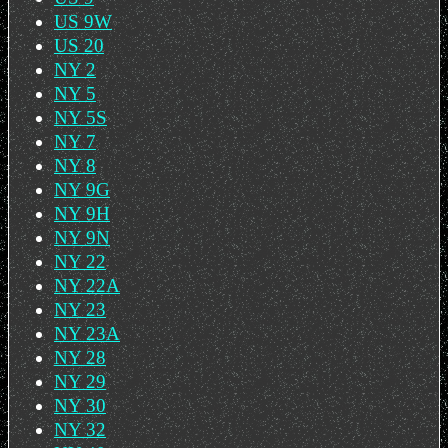
US 9W
US 20
NY 2
NY 5
NY 5S
NY 7
NY 8
NY 9G
NY 9H
NY 9N
NY 22
NY 22A
NY 23
NY 23A
NY 28
NY 29
NY 30
NY 32